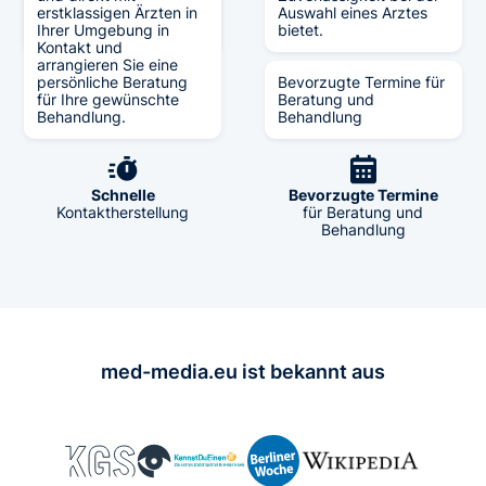
verschiedenen Medien
erstklassigen Ärzten in
Auswahl eines Arztes
führt.
Ihrer Umgebung in
bietet.
Kontakt und
arrangieren Sie eine
persönliche Beratung
Bevorzugte Termine für
für Ihre gewünschte
Beratung und
Verifiziert
Große Auswahl
Behandlung.
Behandlung
durch Experten
an Fachexperten
Schnelle
Bevorzugte Termine
Kontaktherstellung
für Beratung und
Behandlung
med-media.eu ist bekannt aus