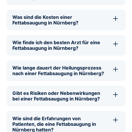
Mithilfe des
Klinikfinders
können Sie
direkt mit einem erstklassigen Arzt
Was sind die Kosten einer
sprechen, der Ihnen Kliniken empfehlen
Fettabsaugung in Nürnberg?
kann, die eine professionelle
Über den
Klinikfinder
haben Sie die
Fettabsaugung in Nürnberg
Möglichkeit, sich von einem Experten
durchführen.
Wie finde ich den besten Arzt für eine
eine Kostenschätzung sowie
Fettabsaugung in Nürnberg?
Informationen zu
Nutzen Sie den
Klinikfinder
, um mit
Finanzierungsmöglichkeiten einer
einem hochqualifizierten Arzt zu
Fettabsaugung in Nürnberg geben zu
Wie lange dauert der Heilungsprozess
kommunizieren, der Ihnen hilft, den
nach einer Fettabsaugung in Nürnberg?
lassen.
besten Arzt für eine Fettabsaugung in
Durch den
Klinikfinder
können Sie einen
Nürnberg zu finden.
erstklassigen Arzt nach dem
Gibt es Risiken oder Nebenwirkungen
durchschnittlichen Heilungsprozess und
bei einer Fettabsaugung in Nürnberg?
nach Tipps zur Erholung nach einer
Sprechen Sie über den
Klinikfinder
mit
Fettabsaugung in Nürnberg fragen.
einem erfahrenen Arzt, um umfassende
Wie sind die Erfahrungen von
Informationen zu möglichen Risiken und
Patienten, die eine Fettabsaugung in
Nebenwirkungen einer Fettabsaugung
Nürnberg hatten?