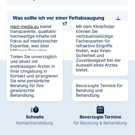
in Nürnberg zu erhalten.
Mit dem
Klinikfinder
können Sie einen
Experten kontaktieren, der Ihnen
Was sollte ich vor einer Fettabsaugung
Zugang zu Erfahrungsberichten von
in Nürnberg beachten?
med-media.eu
bietet
Mit dem Klinikfinder
Patienten ermöglichen kann, die bereits
transparente, qualitativ
können Sie
Durch den
Klinikfinder
erhalten Sie die
eine Fettabsaugung in Nürnberg
hochwertige Inhalte mit
vertrauenswürdige
Gelegenheit, einen erfahrenen Arzt nach
Fokus auf medizinischer
Fachexperten für
durchführen ließen.
Expertise, was über
refraktive Eingriffe
den wichtigsten
Millionen Besucher
finden, was Ihnen
Vorbereitungsmaßnahmen und zu
generiert hat und zu
Sicherheit und
Treten Sie unverzüglich
Berichterstattungen in
Zuverlässigkeit bei der
und direkt mit
beachtenden Aspekten vor einer
verschiedenen Medien
Auswahl eines Arztes
erstklassigen Ärzten in
Fettabsaugung in Nürnberg zu
führt.
bietet.
Ihrer Umgebung in
befragen.
Kontakt und arrangieren
Sie eine persönliche
Beratung für Ihre
Bevorzugte Termine für
gewünschte
Beratung und
Verifiziert
Große Auswahl
Behandlung.
Behandlung
durch Experten
an Fachexperten
Schnelle
Bevorzugte Termine
Kontaktherstellung
für Beratung & Behandlung