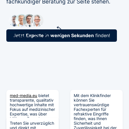
fachkundiger Beratung zur Seite stehen.
Jetzt
Experte
in
wenigen Sekunden
finden!
med-media.eu
bietet
Mit dem Klinikfinder
transparente, qualitativ
können Sie
hochwertige Inhalte mit
vertrauenswürdige
Fokus auf medizinischer
Fachexperten für
Expertise, was über
refraktive Eingriffe
Millionen Besucher
finden, was Ihnen
generiert hat und zu
Treten Sie unverzüglich
Sicherheit und
Berichterstattungen in
und direkt mit
Zuverlässigkeit bei der