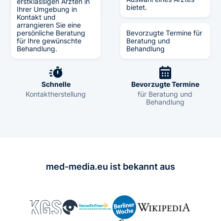
erstklassigen Ärzten in
führt.
bietet.
Ihrer Umgebung in
Kontakt und
arrangieren Sie eine
persönliche Beratung
Bevorzugte Termine für
für Ihre gewünschte
Beratung und
Verifiziert
Große Auswahl
Behandlung.
Behandlung
durch Experten
an Fachexperten
Schnelle
Bevorzugte Termine
Kontaktherstellung
für Beratung und
Behandlung
med-media.eu ist bekannt aus