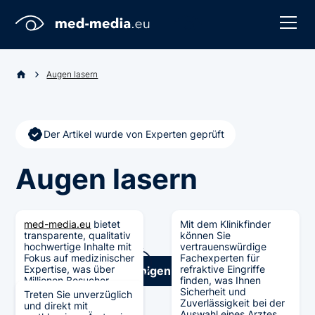
Augen lasern
Der Artikel wurde von Experten geprüft
Augen lasern
med-media.eu
bietet
Mit dem Klinikfinder
transparente, qualitativ
können Sie
hochwertige Inhalte mit
vertrauenswürdige
Fokus auf medizinischer
Fachexperten für
Expertise, was über
refraktive Eingriffe
Jetzt
Experte
in
wenigen Sekunden
finden!
Millionen Besucher
finden, was Ihnen
generiert hat und zu
Sicherheit und
Treten Sie unverzüglich
Berichterstattungen in
Zuverlässigkeit bei der
und direkt mit
verschiedenen Medien
Auswahl eines Arztes