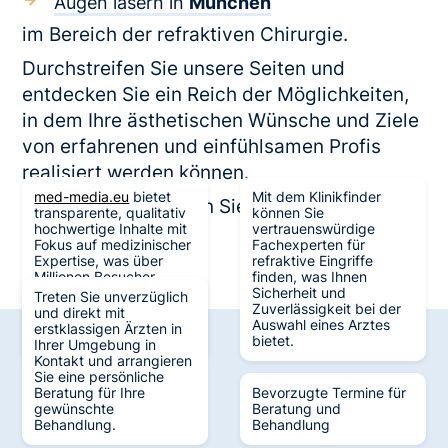
Augen lasern in
München
im Bereich der refraktiven Chirurgie.
Durchstreifen Sie unsere Seiten und
entdecken Sie ein Reich der Möglichkeiten,
in dem Ihre ästhetischen Wünsche und Ziele
von erfahrenen und einfühlsamen Profis
realisiert werden können.
med-media.eu
bietet
Mit dem Klinikfinder
Mit MedMedia finden Sie den Weg zu einem
transparente, qualitativ
können Sie
erneuerten Selbst.
hochwertige Inhalte mit
vertrauenswürdige
Fokus auf medizinischer
Fachexperten für
Expertise, was über
refraktive Eingriffe
Millionen Besucher
finden, was Ihnen
generiert hat und zu
Sicherheit und
Treten Sie unverzüglich
Berichterstattungen in
Zuverlässigkeit bei der
und direkt mit
verschiedenen Medien
Auswahl eines Arztes
erstklassigen Ärzten in
führt.
bietet.
Ihrer Umgebung in
Kontakt und arrangieren
Sie eine persönliche
Beratung für Ihre
Bevorzugte Termine für
gewünschte
Beratung und
Verifiziert
Große Auswahl
Behandlung.
Behandlung
durch Experten
an Fachexperten