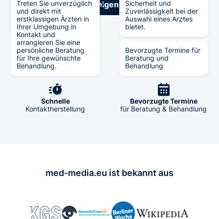
generiert hat und zu
Treten Sie unverzüglich
Sicherheit und
Jetzt
Experte
in
wenigen Sekunden
finden!
Berichterstattungen in
und direkt mit
Zuverlässigkeit bei der
verschiedenen Medien
erstklassigen Ärzten in
Auswahl eines Arztes
führt.
Ihrer Umgebung in
bietet.
Kontakt und
arrangieren Sie eine
persönliche Beratung
Bevorzugte Termine für
für Ihre gewünschte
Beratung und
Verifiziert
Große Auswahl
Behandlung.
Behandlung
durch Experten
an Fachexperten
Schnelle
Bevorzugte Termine
Kontaktherstellung
für Beratung & Behandlung
med-media.eu ist bekannt aus