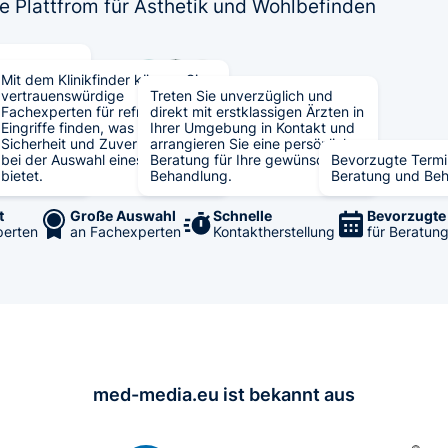
 Plattfrom für Ästhetik und Wohlbefinden
tiv
en
Mit dem Klinikfinder können Sie
finden!
mit Fokus
vertrauenswürdige
Treten Sie unverzüglich und
pertise, was
Fachexperten für refraktive
direkt mit erstklassigen Ärzten in
her
Eingriffe finden, was Ihnen
Ihrer Umgebung in Kontakt und
Sicherheit und Zuverlässigkeit
arrangieren Sie eine persönliche
in
bei der Auswahl eines Arztes
Beratung für Ihre gewünschte
Bevorzugte Termi
n führt.
bietet.
Behandlung.
Beratung und Be
t
Große Auswahl
Schnelle
Bevorzugte
perten
an Fachexperten
Kontaktherstellung
für Beratun
med-media.eu ist bekannt aus