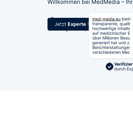
Willkommen bei MedMedia – Ihre
med-media.eu
bietet
Jetzt
Experte
in
transparente, qualita
wenigen Sekund
hochwertige Inhalte 
auf medizinischer Ex
über Millionen Besuc
generiert hat und zu
Berichterstattungen 
verschiedenen Medie
Verifizier
durch Ex